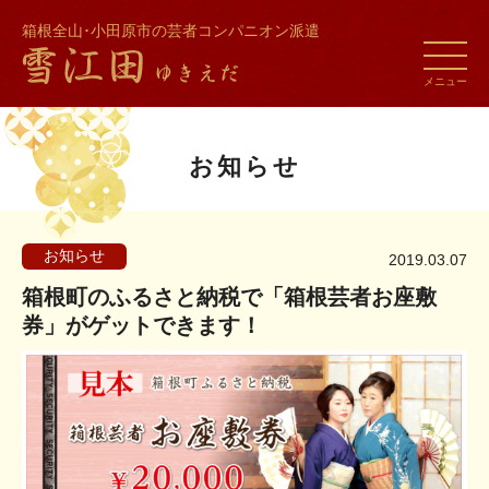
箱根全山･小田原市の芸者コンパニオン派遣
toggle
naviga
メニュー
お知らせ
お知らせ
2019.03.07
箱根町のふるさと納税で「箱根芸者お座敷
券」がゲットできます！