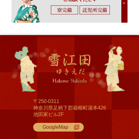
〒250-0311
神奈川県足柄下郡箱根町湯本426
池田家ビル2F
GoogleMap