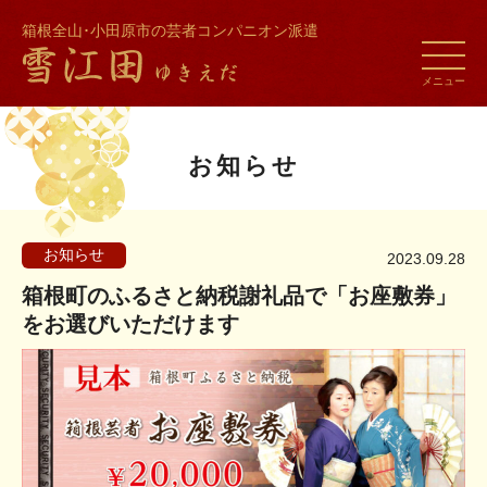
箱根全山･小田原市の芸者コンパニオン派遣
toggle
naviga
メニュー
お知らせ
お知らせ
2023.09.28
箱根町のふるさと納税謝礼品で「お座敷券」
をお選びいただけます