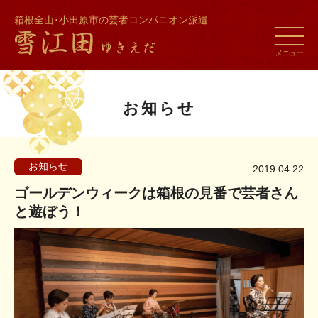
箱根全山･小田原市の芸者コンパニオン派遣
toggle
naviga
メニュー
お知らせ
お知らせ
2019.04.22
ゴールデンウィークは箱根の見番で芸者さん
と遊ぼう！