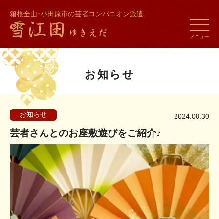
箱根全山･小田原市の芸者コンパニオン派遣
toggle
naviga
メニュー
お知らせ
お知らせ
2024.08.30
芸者さんとのお座敷遊びをご紹介♪