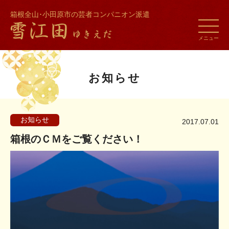
箱根全山･小田原市の芸者コンパニオン派遣
toggle
naviga
メニュー
お知らせ
お知らせ
2017.07.01
箱根のＣＭをご覧ください！